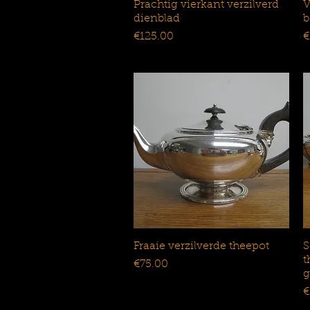
Prachtig vierkant verzilverd
Snel overzicht
V
dienblad
b
Prijs
P
€125.00
€
Fraaie verzilverde theepot
Snel overzicht
S
t
Prijs
€75.00
g
P
€