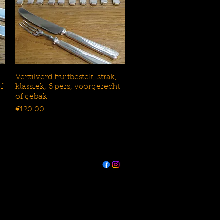
Verzilverd fruitbestek, strak,
Snel overzicht
f
klassiek, 6 pers, voorgerecht
of gebak
Prijs
€120.00