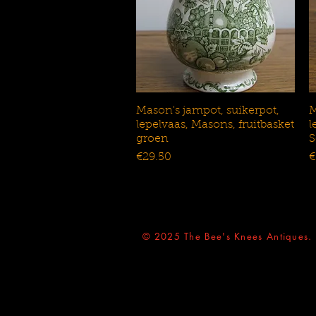
Mason's jampot, suikerpot,
Snel overzicht
M
lepelvaas, Masons, fruitbasket
l
groen
S
Prijs
P
€29.50
€
© 2025 The Bee's Knees Antiques.