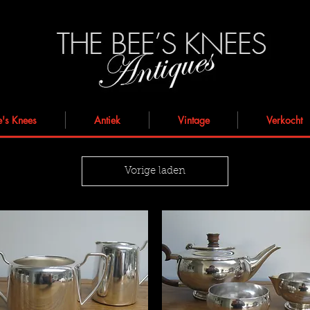
e's Knees
Antiek
Vintage
Verkocht
Vorige laden