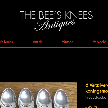
e's Knees
Antiek
Vintage
Verkocht
6 Verzilver
koningsmot
Productcode:
Prijs
€42.00