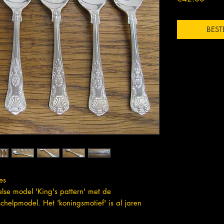
BEST
es
else model 'King's pattern' met de
chelpmodel. Het 'koningsmotief' is al jaren