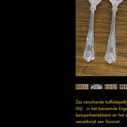
Zes verzilverde koffielepeltj
Stijl: in het beroemde Eng
kamperfoeliebloem en het s
wereldwijd een favoriet.