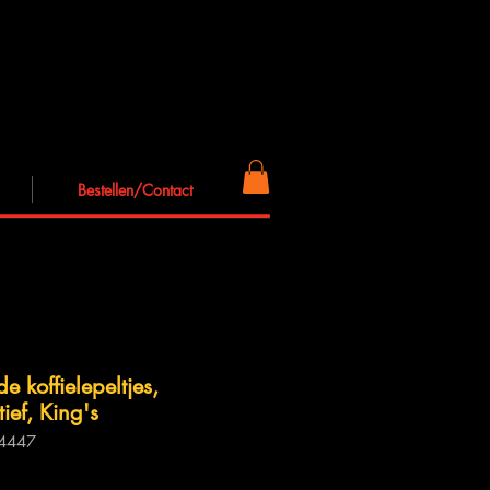
Bestellen/Contact
de koffielepeltjes,
ief, King's
 4447