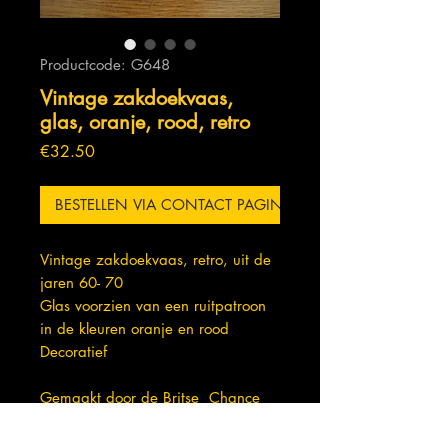
Productcode: G648
Vintage zakdoekvaas,
glas, oranje, rood, retro
Prijs
€32.50
BESTELLEN VIA CONTACT PAGINA
Vintage zakdoekvaas, retro, uit de
jaren 60- 70
Glas voorzien van een ruitpatroon
in de kleuren oranje en rood
Decoratief
Gemaakt door de Britse Chance
Brothers (niet gesigneerd)