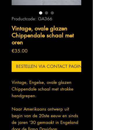
Productcode: GA366
Vintage, ovale glazen
Chippendale schaal met
oren
Prijs
€35.00
BESTELLEN VIA CONTACT PAGINA
Vintage, Engelse, ovale glazen
Chippendale schaal met strakke
handgrepen.
Naar Amerikaans ontwerp uit
begin van de 20ste eeuw en sinds
de jaren '30 gemaakt in Engeland
door de firma Davidson.