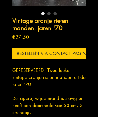
Vintage oranje rieten
manden, jaren '70
Prijs
€27.50
BESTELLEN VIA CONTACT PAGINA
GERESERVEERD - Twee leuke
vintage oranje rieten manden uit de
jaren '70
De lagere, wijde mand is stevig en
heeft een doorsnede van 33 cm, 21
cm hoog.
De andere mand is superstevig en
heeft een doorsnede van 24,5 cm,
is 23 cm hoog zonder de