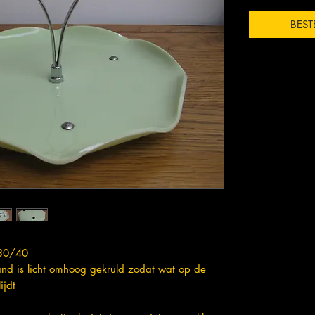
BEST
'30/40
and is licht omhoog gekruld zodat wat op de
ijdt