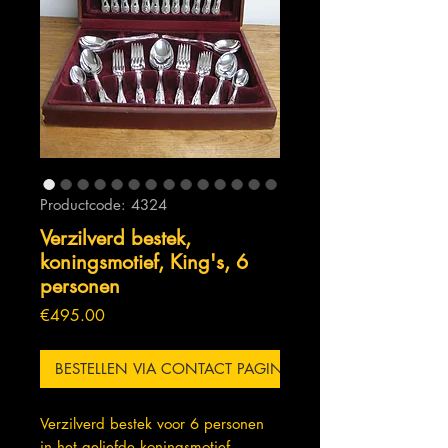
Productcode: 4324
Verzilverd bestek,
koningsmotief, King's, 6
personen
Prijs
€495.00
BESTELLEN VIA CONTACT PAGINA
Verzilverd bestek voor 6 personen
in het geliefde koningsmotief