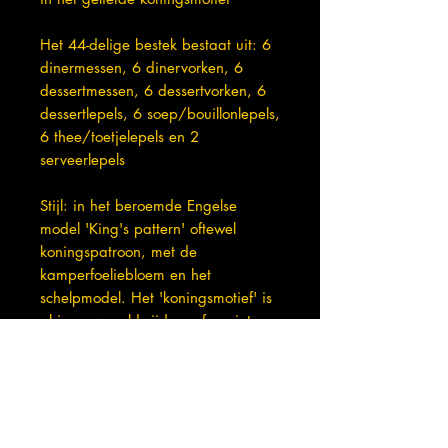
Het 44-delige bestek bestaat uit: 6
dinermessen, 6 dinervorken, 6
dessertmessen, 6 dessertvorken, 6
dessertlepels, 6 soep/bouillonlepels,
6 thee/toetjelepels en 2
serveerlepels
Stijl: in het beroemde Engelse
model 'King's pattern' oftewel
koningspatroon, met de
kamperfoeliebloem en het
schelpmodel. Het 'koningsmotief' is
al jaren wereldwijd een favoriet.
In zeer nette staat, niet of
nauwelijks gebruikt- zie foto's
Het bestek zit in een kist