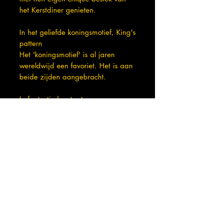
het Kerstdiner genieten.
In het geliefde koningsmotief, King's
pattern
Het 'koningsmotief' is al jaren
wereldwijd een favoriet. Het is aan
beide zijden aangebracht.
In fantastische staat
Keuren: EPNS A1 Plated Sheffield
England
Lemmet mesje gesigneerd met:
Latham & Owen Stainless Steel
Sheffield England
Lengte vorkje: 14,1 cm
Lengte lepel: 13,5 cm
Lengte mesje: 17 cm