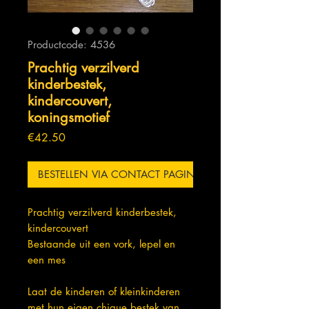
Productcode: 4536
Prachtig verzilverd
kinderbestek,
kindercouvert,
koningsmotief
Prijs
€42.50
BESTELLEN VIA CONTACT PAGINA
Prachtig verzilverd kinderbestek,
kindercouvert
Bestaande uit een vork, lepel en
een mes
Laat de kinderen of kleinkinderen
met hun eigen chique bestek van