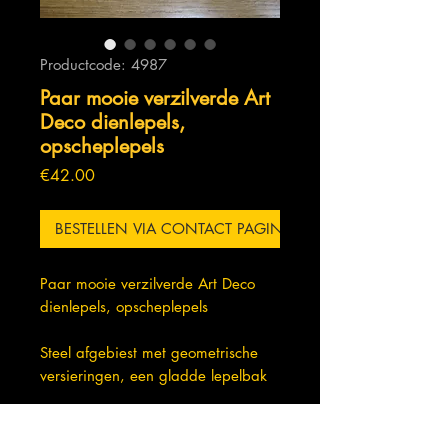
Productcode: 4987
Paar mooie verzilverde Art
Deco dienlepels,
opscheplepels
Prijs
€42.00
BESTELLEN VIA CONTACT PAGINA
Paar mooie verzilverde Art Deco
dienlepels, opscheplepels
Steel afgebiest met geometrische
versieringen, een gladde lepelbak
In prachtige staat