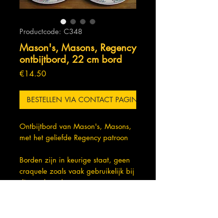
Productcode: C348
Mason's, Masons, Regency
ontbijtbord, 22 cm bord
Prijs
€14.50
BESTELLEN VIA CONTACT PAGINA
Ontbijtbord van Mason's, Masons,
met het geliefde Regency patroon
Borden zijn in keurige staat, geen
craquele zoals vaak gebruikelijk bij
dit aardewerk
Doorsnede: 22 cm