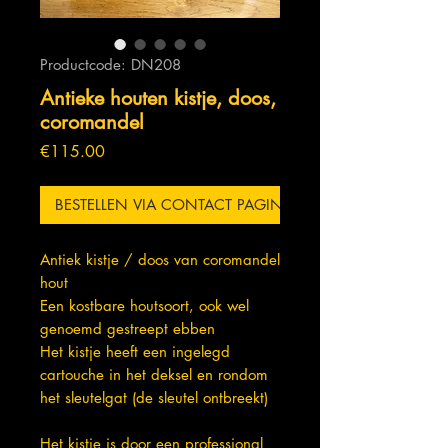
Productcode: DN208
Antieke houten kistje, doos,
coromandel
Prijs
€115.00
BESTELLEN VIA CONTACT PAGINA
Antiek kistje / doos van coromandel
hout
Een kostbare houtsoort, ook wel
genoemd gestreept ebben
Het kistje heeft een ingelegd
cartouche in het deksel en rondom
het sleutelgat (de sleutel ontbreekt)
Het kistje is door een professional